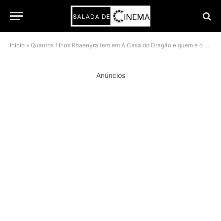
Início
»
Quantos filhos Rhaenyra tem em A Casa do Dragão e quem é o herdeiro dela
Anúncios