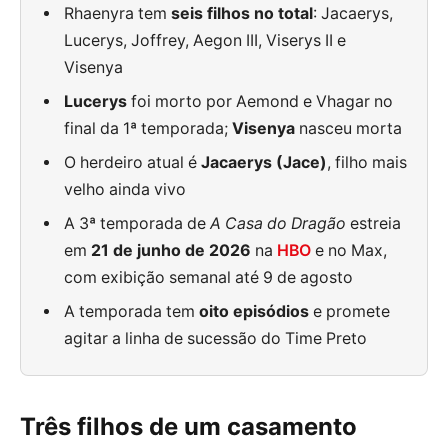
Rhaenyra tem
seis filhos no total
: Jacaerys,
Lucerys, Joffrey, Aegon III, Viserys II e
Visenya
Lucerys
foi morto por Aemond e Vhagar no
final da 1ª temporada;
Visenya
nasceu morta
O herdeiro atual é
Jacaerys (Jace)
, filho mais
velho ainda vivo
A 3ª temporada de
A Casa do Dragão
estreia
em
21 de junho de 2026
na
HBO
e no Max,
com exibição semanal até 9 de agosto
A temporada tem
oito episódios
e promete
agitar a linha de sucessão do Time Preto
Três filhos de um casamento