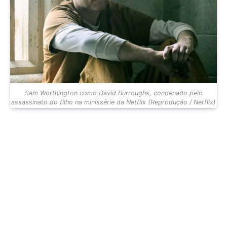
Sam Worthington como David Burroughs, condenado pelo
assassinato do filho na minissérie da Netflix (Reprodução / Netflix)