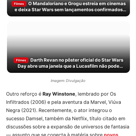
O Mandaloriano e Grogu estreia em cinemas
Filmes
e deixa Star Wars sem lançamentos confirmados
até 2027
Darth Revan no pôster oficial do Star Wars
Filmes
Day abre uma janela que a Lucasfilm não pode
ignorar
Imagem: Divulgação
Outro reforço é
Ray Winstone
, lembrado por Os
Infiltrados (2006) e pela aventura da Marvel, Viúva
Negra (2021). Recentemente, o ator integrou o
sucesso Damsel, também da Netflix, título citado em
discussões sobre a expansão de universos de fantasia
— assunto que se conecta à matéria sobre
novos