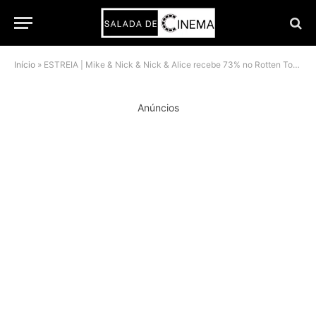
Início
»
ESTREIA | Mike & Nick & Nick & Alice recebe 73% no Rotten Tomatoes e anima o Hulu
Anúncios