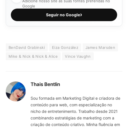
Adicione nosso site às suas fontes preferidas no
Google
›
Seguir no Google
BenDavid Grabinski
Eiza González
James Marsden
Mike & Nick & Nick & Alice
Vince Vaughn
Thais Bentlin
Sou formada em Marketing Digital e criadora de
conteúdo para web, com especialização no
nicho de entretenimento. Trabalho desde 2021
combinando estratégias de marketing com a
criação de conteúdo criativo. Minha fluência em