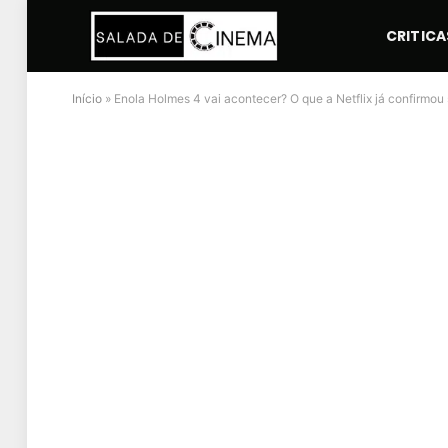
CRITICA
Início
»
Enola Holmes 4 vai acontecer? O que a Netflix já confirmou