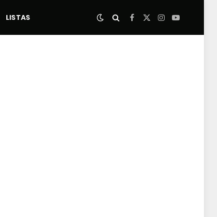
LISTAS
Facebook
X
Instagram
YouTube
(Twitter)