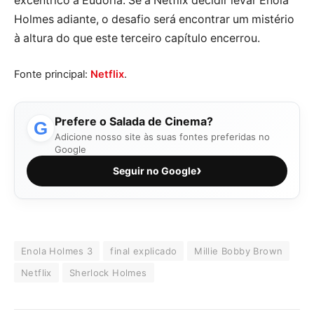
excêntrico a Eudoria. Se a Netflix decidir levar Enola
Holmes adiante, o desafio será encontrar um mistério
à altura do que este terceiro capítulo encerrou.
Fonte principal:
Netflix
.
Prefere o Salada de Cinema?
G
Adicione nosso site às suas fontes preferidas no
Google
›
Seguir no Google
Enola Holmes 3
final explicado
Millie Bobby Brown
Netflix
Sherlock Holmes