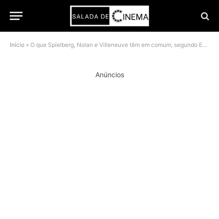
Início
»
O que Spielberg, Nolan e Villeneuve têm em comum, segundo Emily Blunt
Anúncios