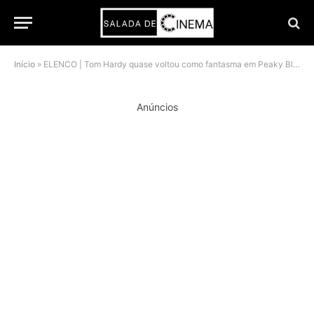
Início
»
ELENCO | Tom Hardy quase voltou como fantasma em Peaky Blinders: O Homem Imortal, revela Steven Knight
Anúncios