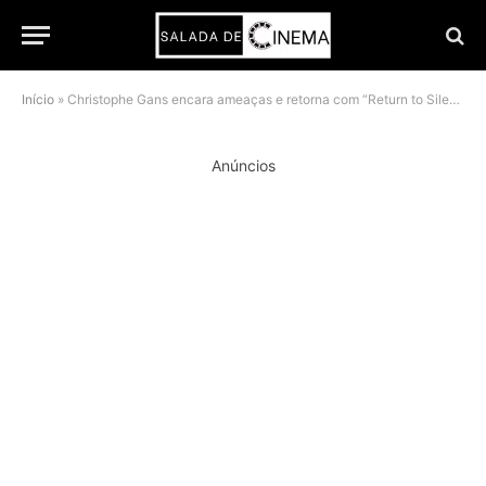
Início
»
Christophe Gans encara ameaças e retorna com “Return to Silent Hill” apostando em elenco renovado
Anúncios