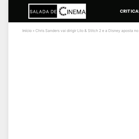
CRITICA
Início
»
Chris Sanders vai dirigir Lilo & Stitch 2 e a Disney aposta no