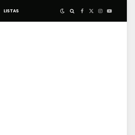
LISTAS
Facebook
X
Instagram
YouTube
(Twitter)