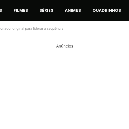
S
FILMES
SÉRIES
ANIMES
QUADRINHOS
 criador original para liderar a sequência
Anúncios