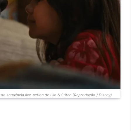
 da sequência live-action de Lilo & Stitch (Reprodução / Disney)