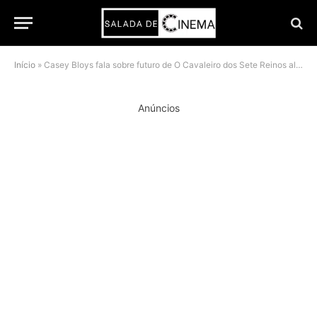
Início
»
Casey Bloys fala sobre futuro de O Cavaleiro dos Sete Reinos além da 3ª temporada
Anúncios