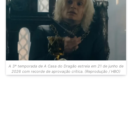
A 3ª temporada de A Casa do Dragão estreia em 21 de junho de
2026 com recorde de aprovação crítica. (Reprodução / HBO)