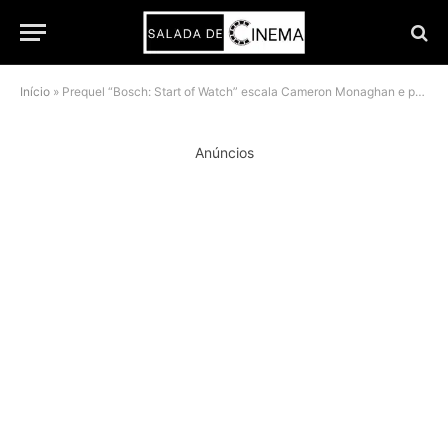
Início
»
Prequel “Bosch: Start of Watch” escala Cameron Monaghan e pode ofuscar série Ballard
Anúncios