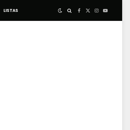
LISTAS
Facebook
X
Instagram
YouTube
(Twitter)