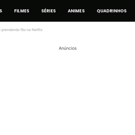
S
FILMES
SÉRIES
ANIMES
QUADRINHOS
á prendendo fãs na Netflix
Anúncios