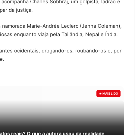
e acompanha Charles Sobhraj, um golpista, ladrão e
ar da justiça.
ua namorada Marie-Andrée Leclerc (Jenna Coleman),
sas enquanto viaja pela Tailândia, Nepal e Índia.
ajantes ocidentais, drogando-os, roubando-os e, por
te
.
atos reais? O que a autora usou da realidade