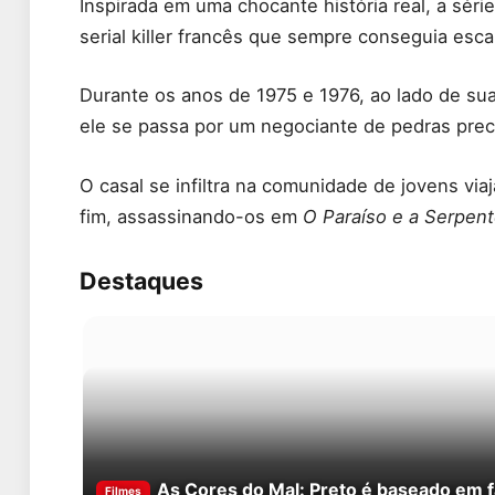
Inspirada em uma chocante história real, a séri
serial killer francês que sempre conseguia escap
Durante os anos de 1975 e 1976, ao lado de s
ele se passa por um negociante de pedras precio
O casal se infiltra na comunidade de jovens vi
fim, assassinando-os em
O Paraíso e a Serpen
Destaques
As Cores do Mal: Preto é baseado em f
Filmes