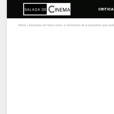
CRITICA
Início
»
Baseada em fatos reais: a minissérie de 8 episódios que est