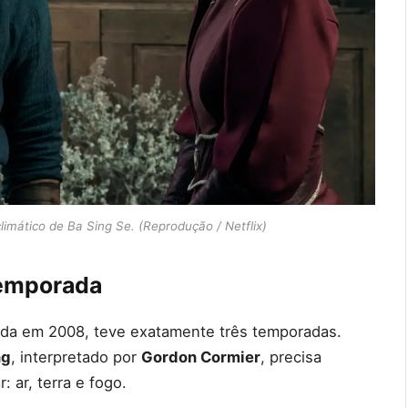
limático de Ba Sing Se. (Reprodução / Netflix)
temporada
ada em 2008, teve exatamente três temporadas.
ng
, interpretado por
Gordon Cormier
, precisa
 ar, terra e fogo.