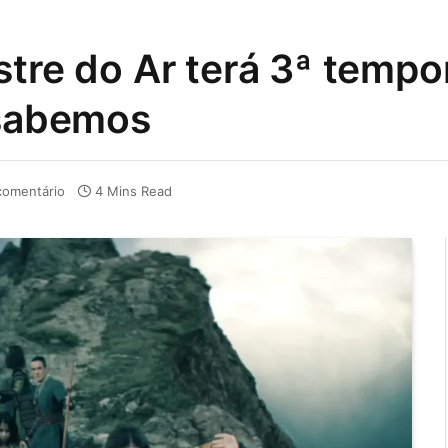
stre do Ar terá 3ª tempo
 sabemos
omentário
4 Mins Read