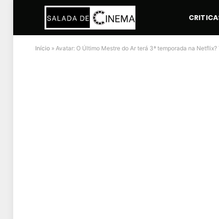
CRITICA
Início
»
Avatar: O Último Mestre do Ar terá 3ª temporada na Netflix