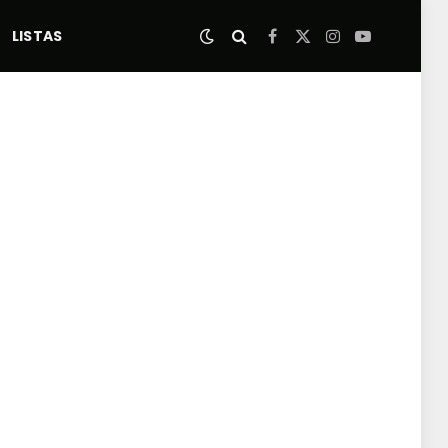
LISTAS
Facebook
X
Instagram
YouTube
(Twitter)