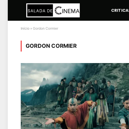
CRITICA
Início
»
Gordon Cormier
GORDON CORMIER