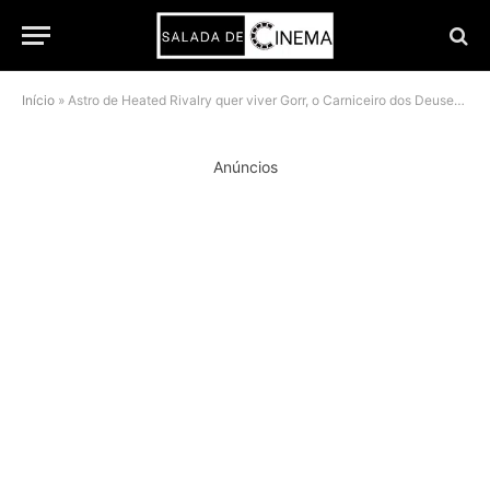
Início
»
Astro de Heated Rivalry quer viver Gorr, o Carniceiro dos Deuses no MCU
Anúncios