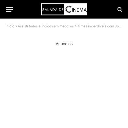
Início
»
Assisti todos e indico sem medo: os 4 filmes imperdíveis com Jon Bernthal
Anúncios