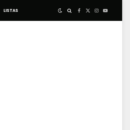
LISTAS
Facebook
X
Instagram
YouTube
(Twitter)