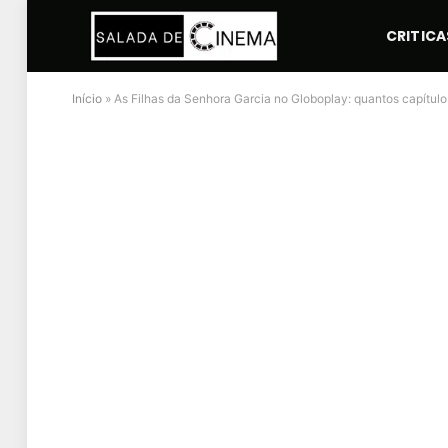
CRITICA
Início
»
As Filhas da Senhora Garcia no Globoplay: quantos capítul