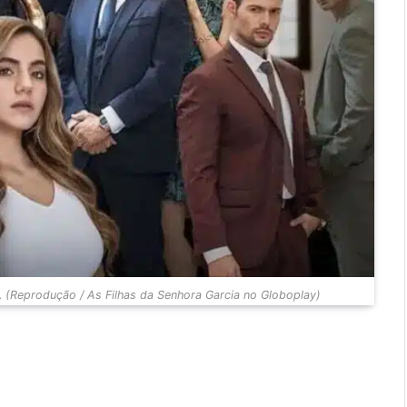
. (Reprodução / As Filhas da Senhora Garcia no Globoplay)