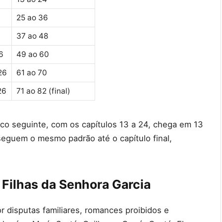
6
25 ao 36
37 ao 48
6
49 ao 60
26
61 ao 70
26
71 ao 82 (final)
loco seguinte, com os capítulos 13 a 24, chega em 13
seguem o mesmo padrão até o capítulo final,
 Filhas da Senhora Garcia
r disputas familiares, romances proibidos e