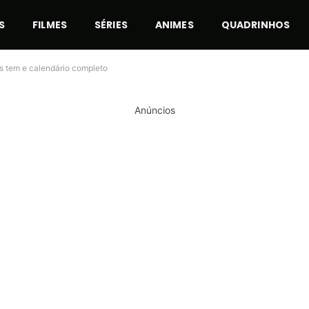
S
FILMES
SÉRIES
ANIMES
QUADRINHOS
os tem e calendário completo
Anúncios