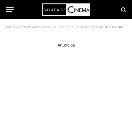
Início
»
Andrew Rannells sai de Invencível na 4ª temporada: “Houve um reestruturamento”
Anúncios