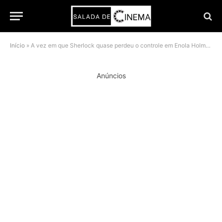
Início
»
A vez em que Sherlock quase perdeu o controle em Enola Holmes 3
Anúncios