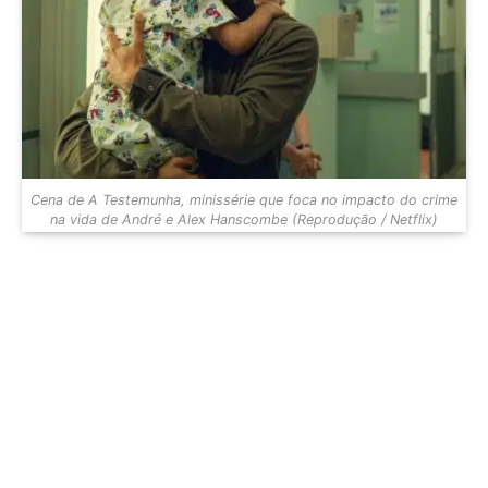
Cena de A Testemunha, minissérie que foca no impacto do crime
na vida de André e Alex Hanscombe (Reprodução / Netflix)