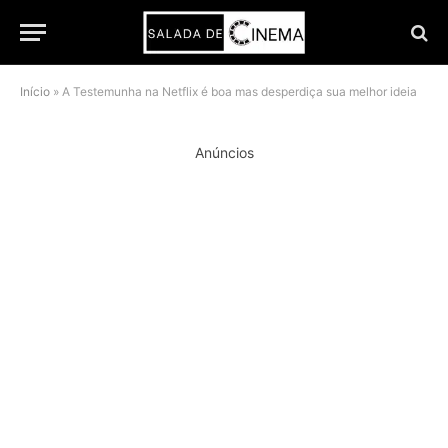
Início
»
A Testemunha na Netflix é boa mas desperdiça sua melhor ideia
Anúncios