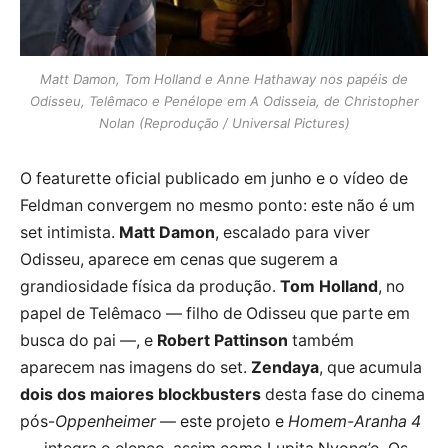
Matt Damon, Tom Holland e Anne Hathaway nos papéis de
Odisseu, Telêmaco e Penélope em A Odisseia, de Christopher
Nolan (Reprodução / Universal Pictures)
O featurette oficial publicado em junho e o vídeo de
Feldman convergem no mesmo ponto: este não é um
set intimista.
Matt Damon
, escalado para viver
Odisseu, aparece em cenas que sugerem a
grandiosidade física da produção.
Tom Holland
, no
papel de Telêmaco — filho de Odisseu que parte em
busca do pai —, e
Robert Pattinson
também
aparecem nas imagens do set.
Zendaya
, que acumula
dois dos maiores blockbusters
desta fase do cinema
pós-
Oppenheimer
— este projeto e
Homem-Aranha 4