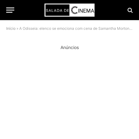
Início
»
A Odisseia: elenco se emociona com cena de Samantha Morton como Circe
Anúncios