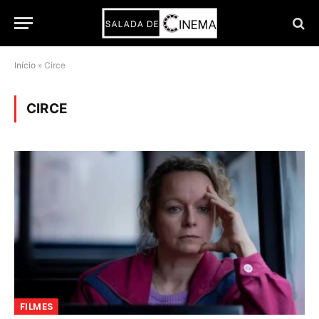
Início
»
Circe
CIRCE
FILMES