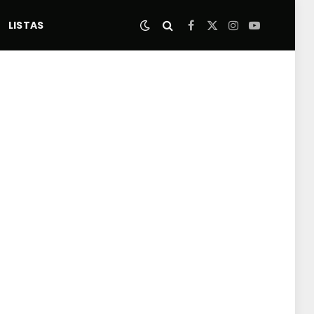
LISTAS
Facebook
X
Instagram
YouTube
(Twitter)