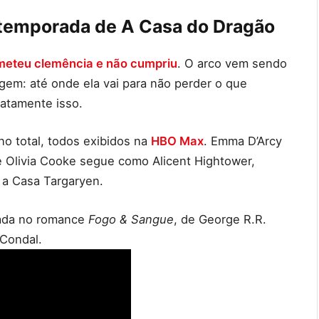
a temporada de A Casa do Dragão
eteu clemência e não cumpriu
. O arco vem sendo
agem: até onde ela vai para não perder o que
atamente isso.
no total, todos exibidos na
HBO Max
. Emma D’Arcy
e Olivia Cooke segue como Alicent Hightower,
e a Casa Targaryen.
ada no romance
Fogo & Sangue
, de George R.R.
 Condal.