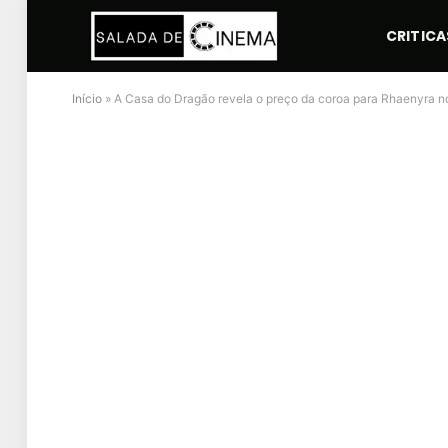
CRITICA
Início
»
A Casa do Dragão revela o preço da coroa para Rhaenyra no 