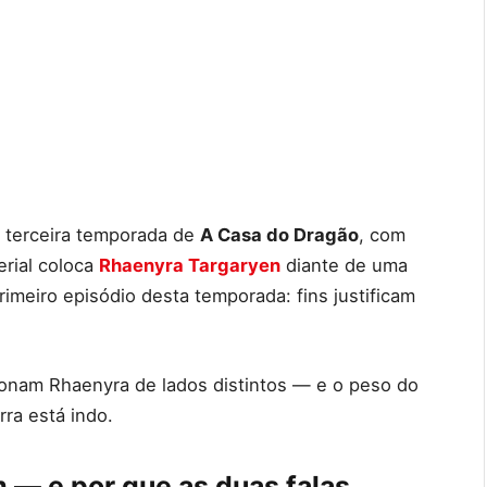
da terceira temporada de
A Casa do Dragão
, com
erial coloca
Rhaenyra Targaryen
diante de uma
imeiro episódio desta temporada: fins justificam
sionam Rhaenyra de lados distintos — e o peso do
ra está indo.
— e por que as duas falas