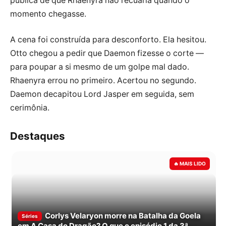
pública de que Rhaenyra não recuaria quando o
momento chegasse.
A cena foi construída para desconforto. Ela hesitou.
Otto chegou a pedir que Daemon fizesse o corte —
para poupar a si mesmo de um golpe mal dado.
Rhaenyra errou no primeiro. Acertou no segundo.
Daemon decapitou Lord Jasper em seguida, sem
cerimônia.
Destaques
Corlys Velaryon morre na Batalha da Goela
Séries
em A Casa do Dragão? O que o episódio 1 da 3ª