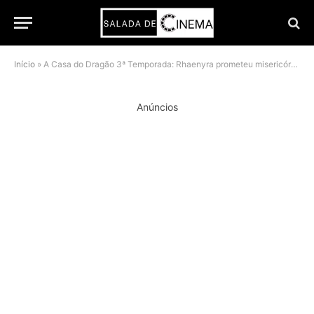
Início
»
A Casa do Dragão 3ª Temporada: Rhaenyra prometeu misericórdia a Alicent e não cumpriu
Anúncios