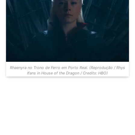
Rhaenyra no Trono de Ferro em Porto Real. (Reprodução / Rhys
Ifans in House of the Dragon / Credits: HBO)