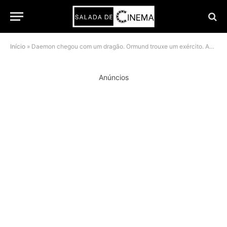
Início
»
Daemon chegou com um dragão. Ormund trouxe um exército. As fotos do EP3 de A Casa do Dragão já dizem tudo
Anúncios