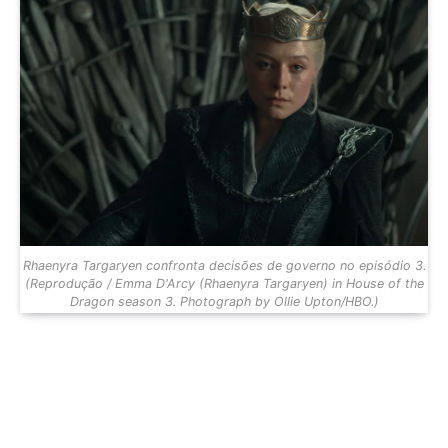
Rhaenyra Targaryen confronta decisões de governo no episódio 3.
(Reprodução / Emma D'Arcy (Rhaenyra Targaryen) in House of the
Dragon season 3. Photograph by Ollie Upton/HBO.)