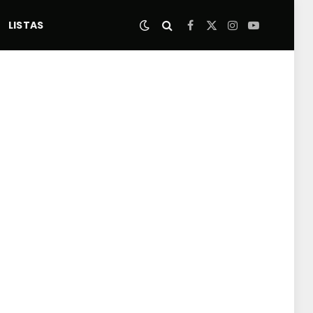
LISTAS
Facebook
X
Instagram
YouTube
(Twitter)