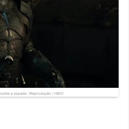
mpunha a espada. (Reprodução / HBO)