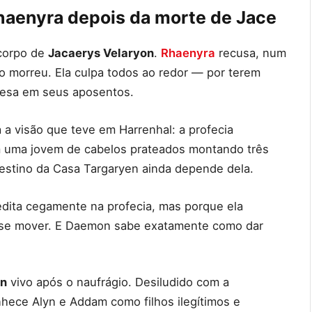
Rhaenyra depois da morte de Jace
 corpo de
Jacaerys Velaryon
.
Rhaenyra
recusa, num
ho morreu. Ela culpa todos ao redor — por terem
presa em seus aposentos.
a visão que teve em Harrenhal: a profecia
m uma jovem de cabelos prateados montando três
estino da Casa Targaryen ainda depende dela.
dita cegamente na profecia, mas porque ela
 a se mover. E Daemon sabe exatamente como dar
on
vivo após o naufrágio. Desiludido com a
nhece Alyn e Addam como filhos ilegítimos e