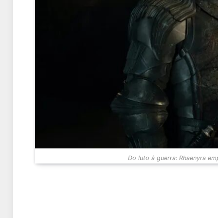
Do luto à guerra: Rhaenyra e