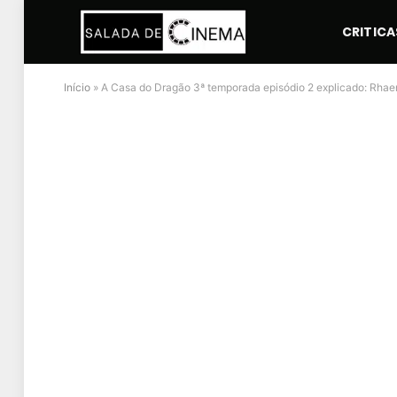
CRITICA
Início
»
A Casa do Dragão 3ª temporada episódio 2 explicado: Rhae