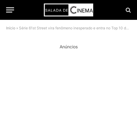
Início
»
Série 61st Street vira fenômeno inesperado e entra no Top 10 da Netflix três anos após a estreia
Anúncios