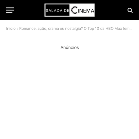
Início
»
Romance, ação, drama ou nostalgia? O Top 10 da HBO Max tem 4 filmes perfeitos para a sua segunda-feira
Anúncios