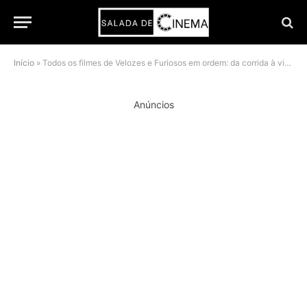
Início
»
Todos os filmes de Velozes e Furiosos em ordem: da corrida à vingança
Anúncios