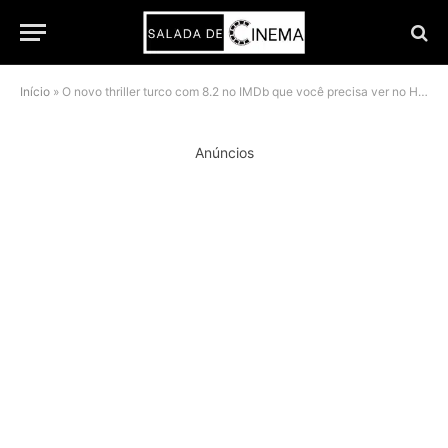
Início
»
O novo thriller turco com 8.2 no IMDb que você precisa ver no HBO Max
Anúncios