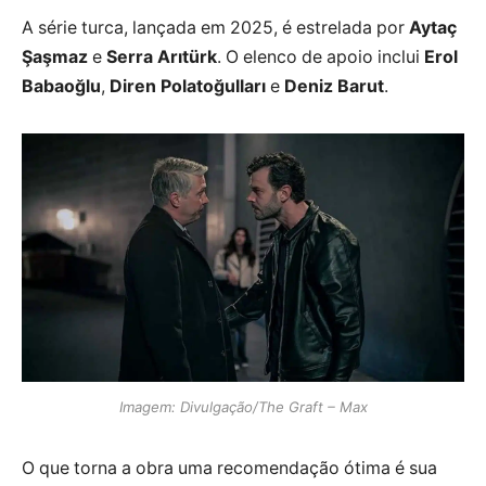
A série turca, lançada em 2025, é estrelada por
Aytaç
Şaşmaz
e
Serra Arıtürk
. O elenco de apoio inclui
Erol
Babaoğlu
,
Diren Polatoğulları
e
Deniz Barut
.
Imagem: Divulgação/The Graft – Max
O que torna a obra uma recomendação ótima é sua