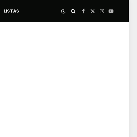
LISTAS
Facebook
X
Instagram
YouTube
(Twitter)