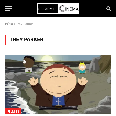
Início
»
Trey Parker
TREY PARKER
FILMES