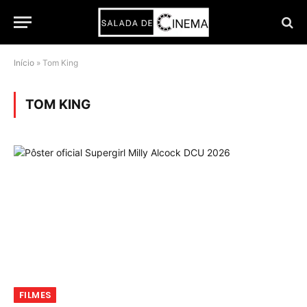
Início
»
Tom King
TOM KING
FILMES