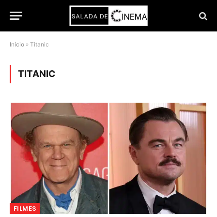
Início
»
Titanic
TITANIC
FILMES