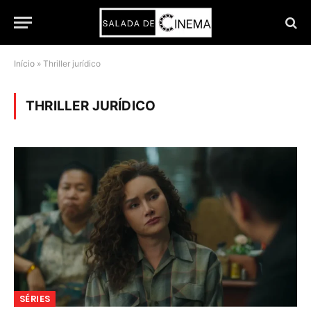
Início
»
Thriller jurídico
THRILLER JURÍDICO
SÉRIES