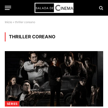
Início
»
thriller coreano
THRILLER COREANO
SÉRIES