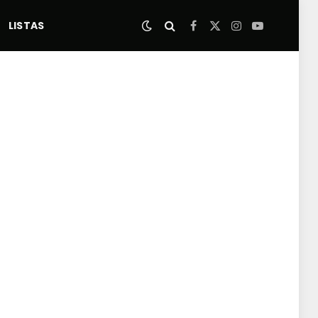
LISTAS
Facebook
X
Instagram
YouTube
(Twitter)