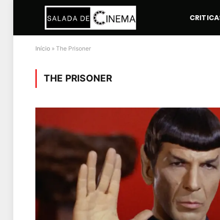
CRITICA
Início
»
The Prisoner
THE PRISONER