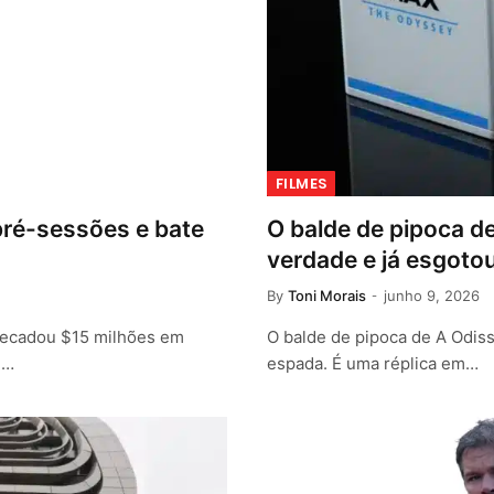
FILMES
pré-sessões e bate
O balde de pipoca d
verdade e já esgoto
By
Toni Morais
junho 9, 2026
rrecadou $15 milhões em
O balde de pipoca de A Odis
e…
espada. É uma réplica em…