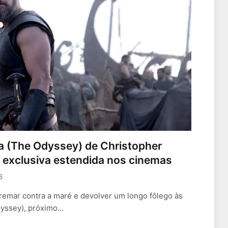
a (The Odyssey) de Christopher
a exclusiva estendida nos cinemas
6
 remar contra a maré e devolver um longo fôlego às
dyssey), próximo…