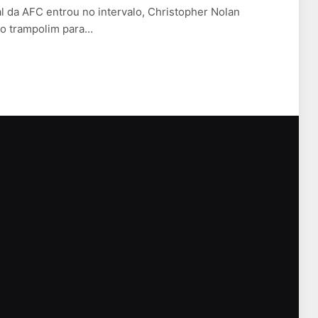
l da AFC entrou no intervalo, Christopher Nolan
o trampolim para…