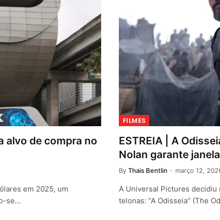
FILMES
ra alvo de compra no
ESTREIA | A Odissei
Nolan garante janel
By
Thais Bentlin
março 12, 202
 dólares em 2025, um
A Universal Pictures decidiu
do-se…
telonas: “A Odisseia” (The O