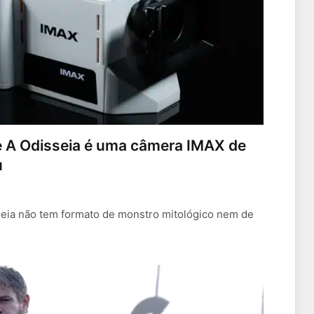
e A Odisseia é uma câmera IMAX de
u
seia não tem formato de monstro mitológico nem de