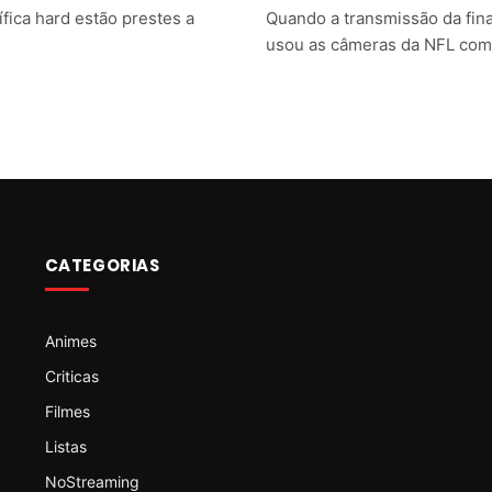
ífica hard estão prestes a
Quando a transmissão da fina
usou as câmeras da NFL com
CATEGORIAS
Animes
Criticas
Filmes
Listas
NoStreaming