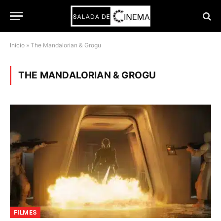
Início
»
The Mandalorian & Grogu
THE MANDALORIAN & GROGU
FILMES