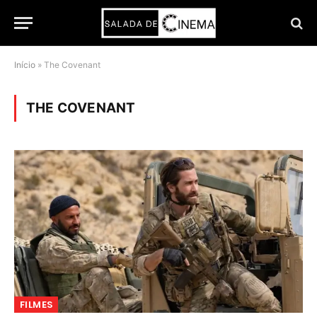
Início
»
The Covenant
THE COVENANT
FILMES