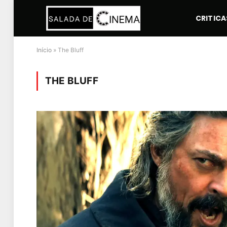
CRITICA
Início
»
The Bluff
THE BLUFF