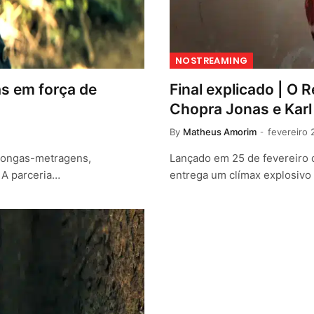
NOSTREAMING
as em força de
Final explicado | O 
Chopra Jonas e Kar
By
Matheus Amorim
fevereiro 
 longas-metragens,
Lançado em 25 de fevereiro 
 A parceria…
entrega um clímax explosivo