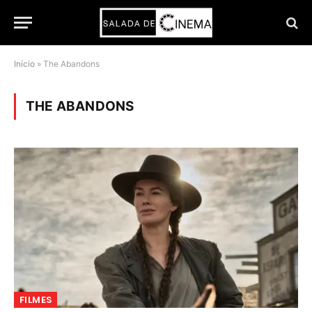
Início
»
The Abandons
THE ABANDONS
FILMES