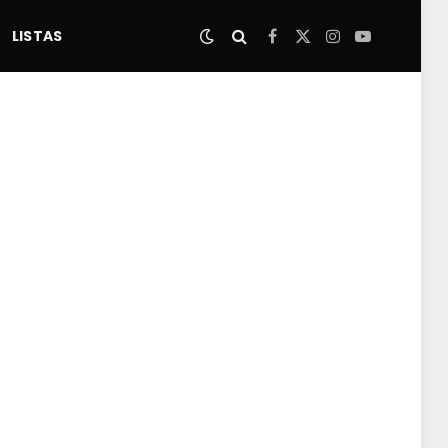
LISTAS
Facebook
X
Instagram
YouTube
(Twitter)