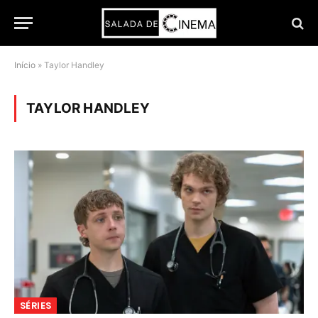
Início
»
Taylor Handley
TAYLOR HANDLEY
SÉRIES