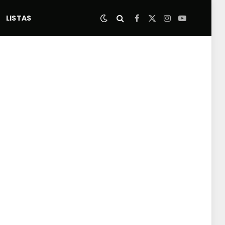
LISTAS
Facebook
X
Instagram
YouTube
(Twitter)