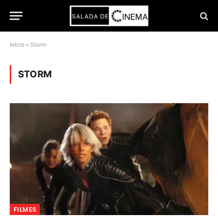
Início
»
Storm
STORM
FILMES