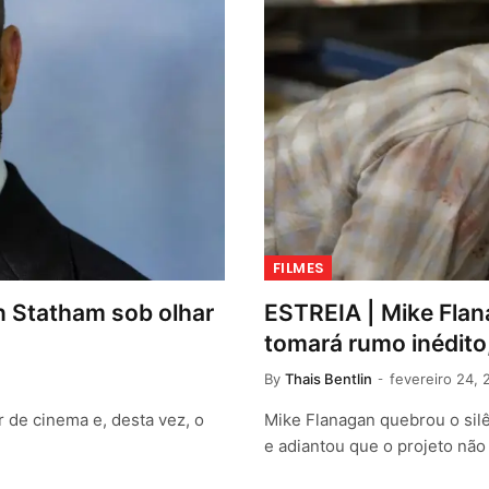
FILMES
on Statham sob olhar
ESTREIA | Mike Flan
tomará rumo inédito,
By
Thais Bentlin
fevereiro 24, 
r de cinema e, desta vez, o
Mike Flanagan quebrou o sil
e adiantou que o projeto não