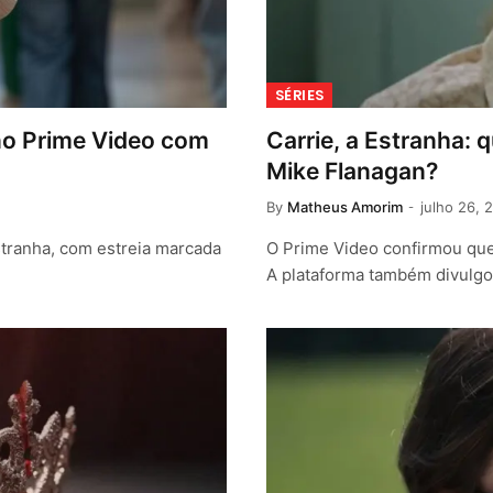
SÉRIES
 no Prime Video com
Carrie, a Estranha: 
Mike Flanagan?
By
Matheus Amorim
julho 26, 
stranha, com estreia marcada
O Prime Video confirmou que 
A plataforma também divulg