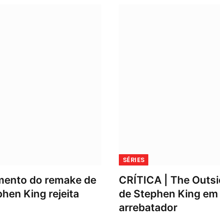
SÉRIES
amento do remake de
CRÍTICA | The Outsid
en King rejeita
de Stephen King em
arrebatador